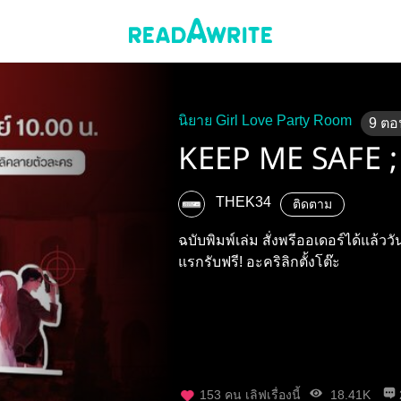
นิยาย Girl Love Party Room
9
ตอ
KEEP ME SAFE ; ตู
THEK34
ติดตาม
ฉบับพิมพ์เล่ม สั่งพรีออเดอร์ได้แล้ววั
แรกรับฟรี! อะคริลิกตั้งโต๊ะ
153
คน เลิฟเรื่องนี้
18.41K