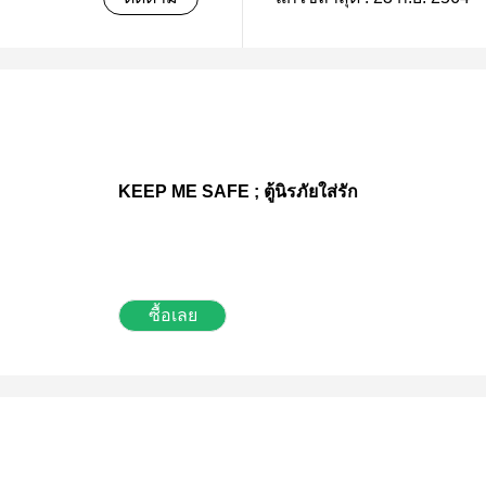
tps://lily-house.com/main/shop-2/cat/romance/pre-