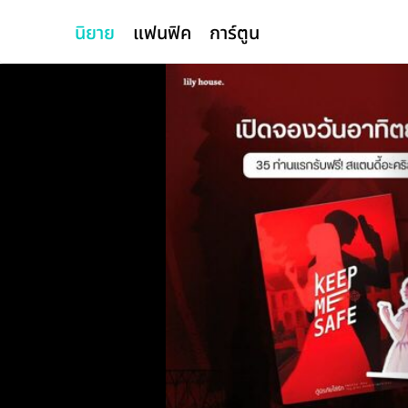
นิยาย
แฟนฟิค
การ์ตูน