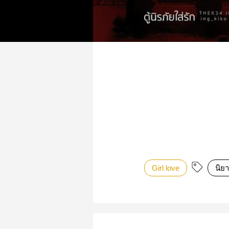
Girl love
นิยา